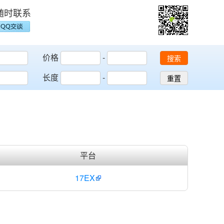
随时联系
价格
-
搜索
长度
-
重置
平台
17EX