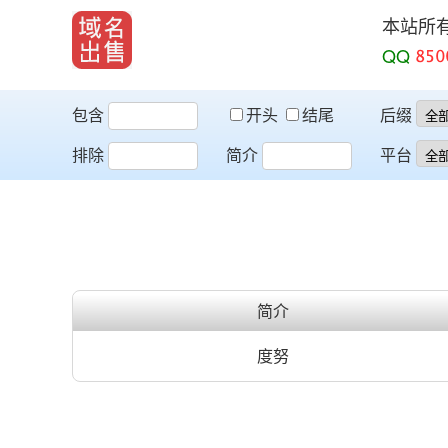
本站所
QQ
包含
开头
结尾
后缀
排除
简介
平台
简介
度努