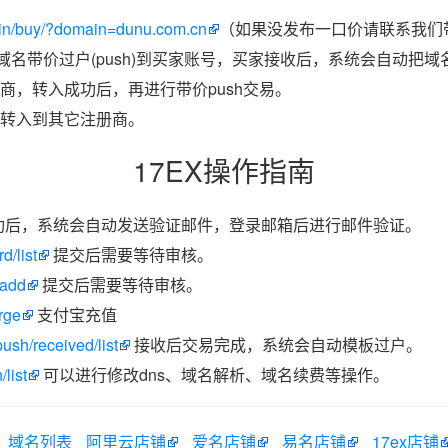
in/buy/?domain=dunu.com.cn
（如果没发布一口价请联系我们带
把域名带价过户(push)到买家账号，买家接收后，系统会自动把
商，转入成功后，再进行带价push交易。
转入到其它注册商。
17EX操作指南
功后，系统会自动发送验证邮件，登录邮箱后进行邮件验证。
d/list
提交后需要等待审核。
/add
提交后需要等待审核。
rge
支付宝充值
ush/received/list
接收后交易完成，系统会自动模板过户。
list
可以进行修改dns、域名解析、域名续费等操作。
域名列表
阿里云店铺
爱名店铺
易名店铺
17ex店铺